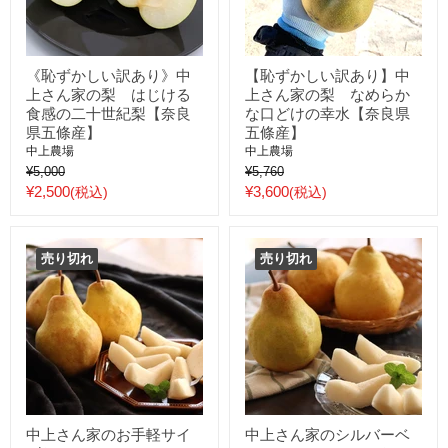
《恥ずかしい訳あり》中
【恥ずかしい訳あり】中
上さん家の梨 はじける
上さん家の梨 なめらか
食感の二十世紀梨【奈良
な口どけの幸水【奈良県
県五條産】
五條産】
中上農場
中上農場
元
元
¥5,000
¥5,760
値
値
現
現
¥2,500
¥3,600
(税込)
(税込)
在
在
の
の
価
売り切れ
価
売り切れ
格
格
中上さん家のお手軽サイ
中上さん家のシルバーベ