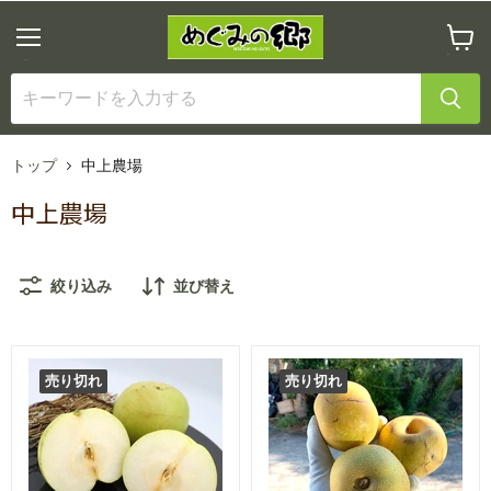
メ
カ
ニ
ー
ュ
ト
ー
を
見
る
トップ
中上農場
中上農場
絞り込み
並び替え
売り切れ
売り切れ