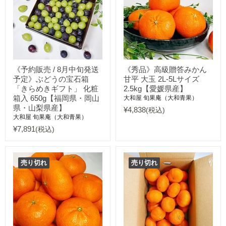
《予約販売 / 8月中旬発送
《秀品》高級贈答みかん
予定》ぶどうの宝石箱
甘平 大玉 2L-5Lサイズ
「きらめきギフト」 化粧
2.5kg【愛媛県産】
箱入 650g【福岡県・岡山
大和屋 旬果庵（大和青果）
県・山梨県産】
¥4,838
(税込)
大和屋 旬果庵（大和青果）
¥7,891
(税込)
売り切れ
売り切れ