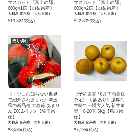
マスカット「富士の輝」
マスカット「富士の輝」
600g×1房【山梨県産】
600g×2房【山梨県産】
大和屋 旬果庵（大和青果）
大和屋 旬果庵（大和青果）
¥13,824
¥22,809
(税込)
(税込)
売り切れ
《マツコの知らない世界
《予約販売 / 8月下旬発送
で紹介されました》埼玉
予定》《 訳あり》濃厚な
県の新品種 大粒苺 あまり
甘味で一躍大人気 新甘泉
ん DX 2パック【埼玉県
梨 6-20玉 5Kg【鳥取県
産】
産】
大和屋 旬果庵（大和青果）
大和屋 旬果庵（大和青果）
¥8,985
¥7,199
(税込)
(税込)