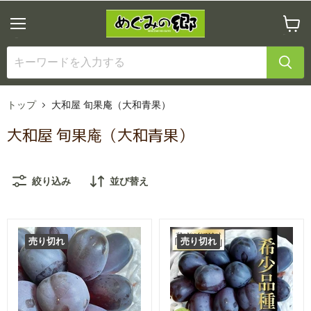
メ
カ
ニ
ー
ュ
ト
ー
を
見
る
トップ
大和屋 旬果庵（大和青果）
大和屋 旬果庵（大和青果）
絞り込み
並び替え
売り切れ
売り切れ