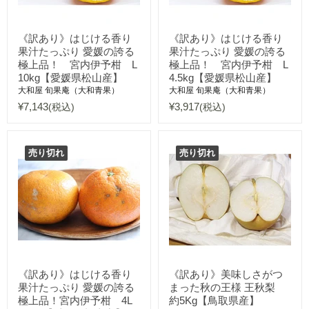
《訳あり》はじける香り
《訳あり》はじける香り
果汁たっぷり 愛媛の誇る
果汁たっぷり 愛媛の誇る
極上品！ 宮内伊予柑 L
極上品！ 宮内伊予柑 L
10kg【愛媛県松山産】
4.5kg【愛媛県松山産】
大和屋 旬果庵（大和青果）
大和屋 旬果庵（大和青果）
¥7,143
¥3,917
(税込)
(税込)
売り切れ
売り切れ
《訳あり》はじける香り
《訳あり》美味しさがつ
果汁たっぷり 愛媛の誇る
まった秋の王様 王秋梨
極上品！宮内伊予柑 4L
約5Kg【鳥取県産】