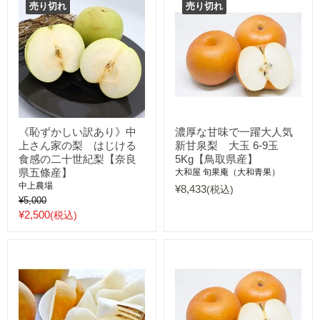
価
売り切れ
売り切れ
格
《恥ずかしい訳あり》中
濃厚な甘味で一躍大人気
上さん家の梨 はじける
新甘泉梨 大玉 6-9玉
食感の二十世紀梨【奈良
5Kg【鳥取県産】
県五條産】
大和屋 旬果庵（大和青果）
中上農場
¥8,433
(税込)
元
¥5,000
値
現
¥2,500
(税込)
在
の
価
格