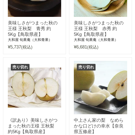
美味しさがつまった秋の
美味しさがつまった秋の
王様 王秋梨 青秀 約
王様 王秋梨 赤秀 約
5Kg【鳥取県産】
5Kg【鳥取県産】
大和屋 旬果庵（大和青果）
大和屋 旬果庵（大和青果）
¥5,737
¥6,681
(税込)
(税込)
売り切れ
売り切れ
《訳あり》美味しさがつ
中上さん家の梨 なめら
まった秋の王様 王秋梨
かな口どけの幸水【奈良
約5Kg【鳥取県産】
県五條産】