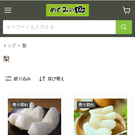
メ
カ
ニ
ー
ュ
ト
ー
を
見
る
トップ
梨
梨
絞り込み
並び替え
売り切れ
売り切れ