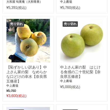
大和屋 旬果庵（大和青果）
中上農場
¥5,391
¥5,760
(税込)
(税込)
売り切れ
売り切れ
【恥ずかしい訳あり】中
中上さん家の梨 はじけ
上さん家の梨 なめらか
る食感の二十世紀梨【奈
な口どけの幸水【奈良県
良県五條産】
五條産】
中上農場
中上農場
¥5,000
(税込)
元
¥5,760
値
現
¥3,600
(税込)
在
の