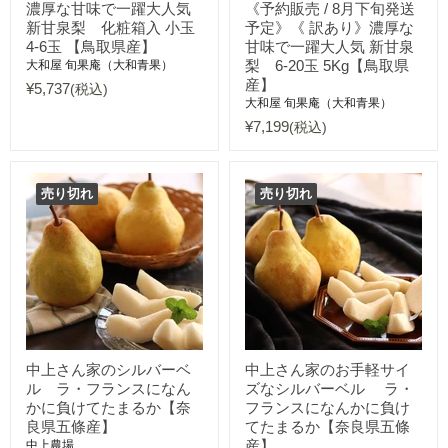
濃厚な甘味で一躍大人気
《予約販売 / 8月下旬発送
新甘泉梨 化粧箱入 小玉
予定》《 訳あり》濃厚な
4-6玉 【鳥取県産】
甘味で一躍大人気 新甘泉
梨 6-20玉 5Kg【鳥取県
大和屋 旬果庵（大和青果）
産】
¥5,737
(税込)
大和屋 旬果庵（大和青果）
¥7,199
(税込)
売り切れ
売り切れ
中上さん家のシルバーベ
中上さん家のお手軽サイ
ル ラ・フランスになん
ズなシルバーベル ラ・
かに負けてたまるか【奈
フランスになんかに負け
良県五條産】
てたまるか【奈良県五條
産】
中上農場