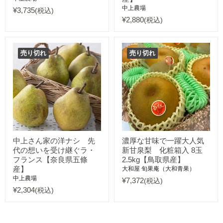
中上農場
¥3,735
(税込)
¥2,880
(税込)
売り切れ
売り切れ
中上さん家の洋ナシ 先
濃厚な甘味で一躍大人気
代の想いを受け継ぐラ・
新甘泉梨 化粧箱入 8玉
フランス【奈良県五條
2.5kg【鳥取県産】
産】
大和屋 旬果庵（大和青果）
中上農場
¥7,372
(税込)
¥2,304
(税込)