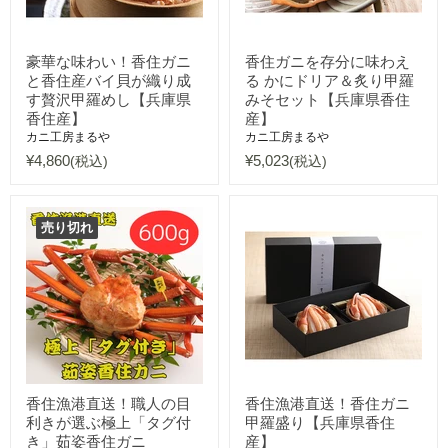
豪華な味わい！香住ガニ
香住ガニを存分に味わえ
と香住産バイ貝が織り成
る かにドリア＆炙り甲羅
す贅沢甲羅めし【兵庫県
みそセット【兵庫県香住
香住産】
産】
カニ工房まるや
カニ工房まるや
¥4,860
¥5,023
(税込)
(税込)
売り切れ
香住漁港直送！職人の目
香住漁港直送！香住ガニ
利きが選ぶ極上「タグ付
甲羅盛り【兵庫県香住
き」茹姿香住ガニ
産】