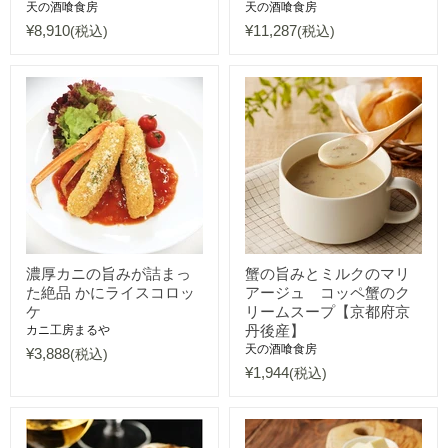
天の酒喰食房
天の酒喰食房
¥8,910
¥11,287
(税込)
(税込)
濃厚カニの旨みが詰まっ
蟹の旨みとミルクのマリ
た絶品 かにライスコロッ
アージュ コッペ蟹のク
ケ
リームスープ【京都府京
丹後産】
カニ工房まるや
天の酒喰食房
¥3,888
(税込)
¥1,944
(税込)