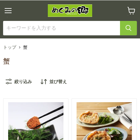
メ
カ
ニ
ー
ュ
ト
ー
を
見
る
トップ
蟹
蟹
絞り込み
並び替え