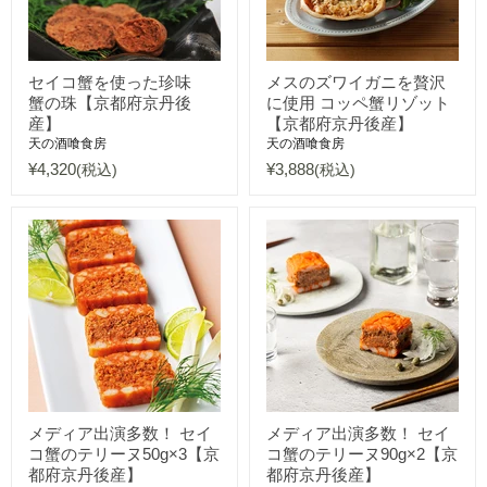
セイコ蟹を使った珍味
メスのズワイガニを贅沢
蟹の珠【京都府京丹後
に使用 コッペ蟹リゾット
産】
【京都府京丹後産】
天の酒喰食房
天の酒喰食房
¥4,320
¥3,888
(税込)
(税込)
メディア出演多数！ セイ
メディア出演多数！ セイ
コ蟹のテリーヌ50g×3【京
コ蟹のテリーヌ90g×2【京
都府京丹後産】
都府京丹後産】