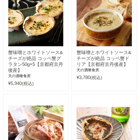
蟹味噌とホワイトソース&
蟹味噌とホワイトソース&
チーズが絶品 コッペ蟹グ
チーズが絶品 コッペ蟹ド
ラタン50g×5【京都府京丹
リア【京都府京丹後産】
後産】
天の酒喰食房
天の酒喰食房
¥3,780
(税込)
¥5,940
(税込)