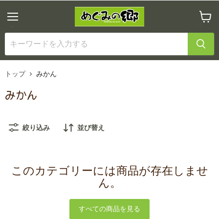
メ
カ
ニ
ー
ュ
ト
ー
を
見
る
トップ
みかん
みかん
絞り込み
並び替え
このカテゴリーには商品が存在しませ
ん。
すべての商品を見る