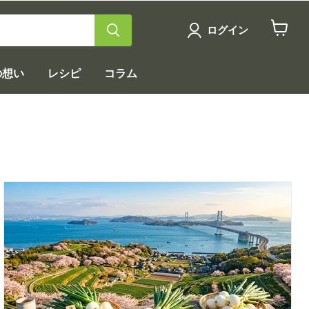
ログイン
カ
ー
ト
の想い
レシピ
コラム
を
見
る