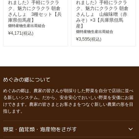
れました》手軽にラクラ
れました》手軽にラクラ
ク、魅力にクラクラ 朝倉
ク、魅力にクラクラ 朝倉
さんしょ 3種セット【兵
さんしょ 山椒味噌（赤
庫県但馬産】
みそ）×3【兵庫県但馬
産】
畑特産物生産出荷組合
畑特産物生産出荷組合
¥4,171
(税込)
¥3,595
(税込)
めぐみの郷について
めぐみの郷は、農家の皆さんが朝採りした野菜を自分で店頭に並べ
る新しいシステム。だから、安全安心でおいしい野菜を安価にお届
けできます。農家の皆さまとお客さまをつなぐ新しい農業の形を目
指します。
野菜・菌茸類・海産物をさがす