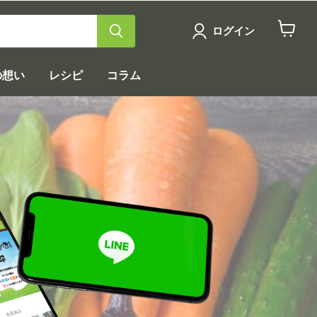
ログイン
カ
ー
ト
の想い
レシピ
コラム
を
見
る