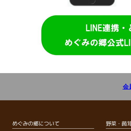
会
めぐみの郷について
野菜・菌