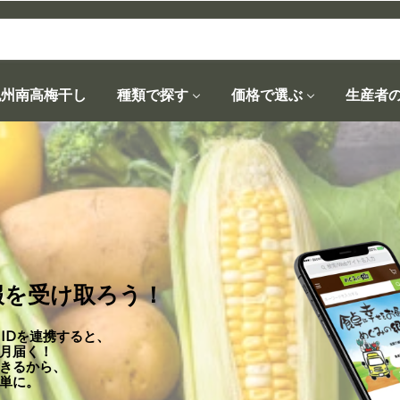
紀州南高梅干し
種類で探す
価格で選ぶ
生産者
情報を受け取ろう！
 IDを連携すると、
月届く！
きるから、
単に。