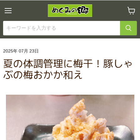
メ
カ
ニ
ー
ュ
ト
ー
を
見
る
2025年 07月 23日
夏の体調管理に梅干！豚しゃ
ぶの梅おかか和え