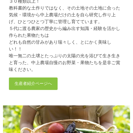
３０種類以上！
教科書的な土作りではなく、その土地その土地に合った
気候・環境から中上農場だけの土を自ら研究し作り上
げ、ひとつひとつ丁寧に管理し育てています。
５代に渡る農家の歴史から編み出す知識・経験を活かし
作られた果物たちは
どれも自然の甘みがあり瑞々しく、とにかく美味し
い！！
唯一無二の土壌とたっぷりの太陽の光を浴びて生き生き
と育った、中上農場自慢のお野菜・果物たちを是非ご賞
味ください。
生産者紹介ページへ