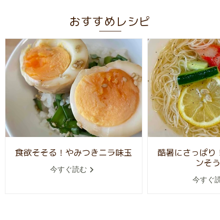
おすすめレシピ
食欲そそる！やみつきニラ味玉
酷暑にさっぱり
ンそ
今すぐ読む
今すぐ