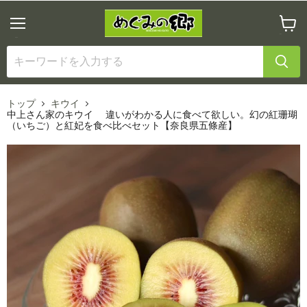
メ
カ
ニ
ー
ュ
ト
ー
を
見
る
トップ
キウイ
中上さん家のキウイ 違いがわかる人に食べて欲しい。幻の紅珊瑚
（いちご）と紅妃を食べ比べセット【奈良県五條産】