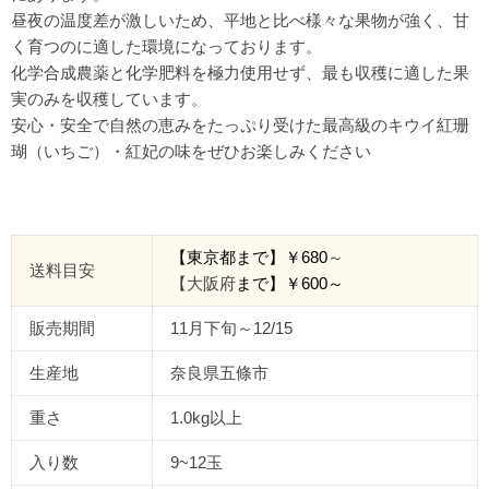
昼夜の温度差が激しいため、平地と比べ様々な果物が強く、甘
く育つのに適した環境になっております。
化学合成農薬と化学肥料を極力使用せず、最も収穫に適した果
実のみを収穫しています。
安心・安全で自然の恵みをたっぷり受けた最高級のキウイ紅珊
瑚（いちご）・紅妃の味をぜひお楽しみください
【東京都
まで
】￥
680
～
送料目安
【大阪府
まで】￥
600
～
販売期間
11月下旬～12/15
生産地
奈良県五條市
重さ
1.0kg以上
入り数
9~12玉