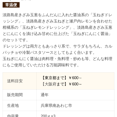
常温便
淡路島産きざみ玉葱をふんだんに入れた醤油系の「玉ねぎドレ
ッシング」、淡路島産きざみ玉ねぎと瀬戸内レモンを合わせた
柑橘系の「玉ねぎレモンドレッシング」、淡路島産きざみ玉葱
とにんにくを漬け込み甘めに仕上げた「玉ねぎにんにく醤油」
のセットです。
ドレッシングは両方ともあっさり系で、サラダもちろん、カル
パッチョや冷製パスタソースとしてもよく合います。
玉ねぎにんにく醤油は肉料理・魚料理・炒めも等、どんな料理
にもご使用していただける万能調味料です。
【東京都
まで
】￥
600
～
送料目安
【大阪府
まで】￥
600
～
販売期間
通年
生産地
兵庫県南あわじ市
内容量
200
ｇ
×3