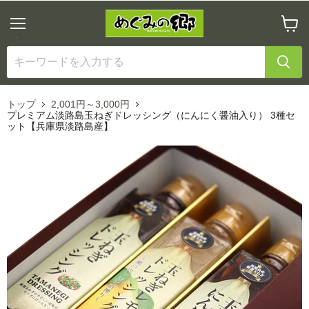
メ
カ
ニ
ー
ュ
ト
ー
を
見
る
トップ
2,001円～3,000円
プレミアム淡路島玉ねぎドレッシング（にんにく醤油入り） 3種セ
ット【兵庫県淡路島産】