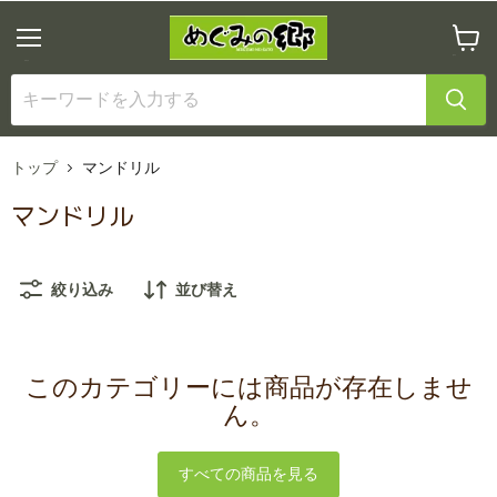
メ
カ
ニ
ー
ュ
ト
ー
を
見
る
トップ
マンドリル
マンドリル
絞り込み
並び替え
このカテゴリーには商品が存在しませ
ん。
すべての商品を見る