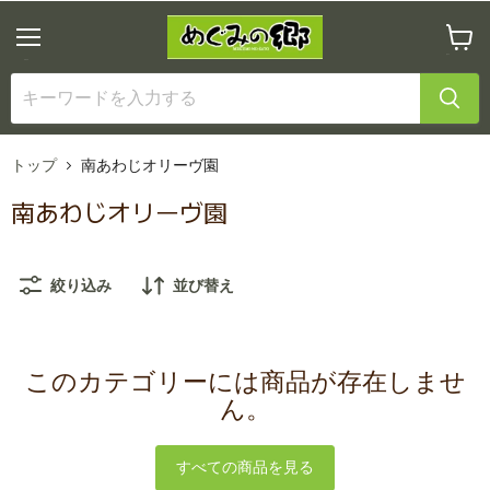
メ
カ
ニ
ー
ュ
ト
ー
を
見
る
トップ
南あわじオリーヴ園
南あわじオリーヴ園
絞り込み
並び替え
このカテゴリーには商品が存在しませ
ん。
すべての商品を見る