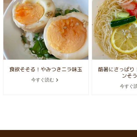
食欲そそる！やみつきニラ味玉
酷暑にさっぱり
ンそ
今すぐ読む
今すぐ