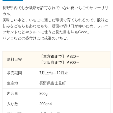
長野県内でしか栽培が許可されていない夏いちごのサマーリリ
カル。
美味しい水と、いちごに適した環境で育てられるので、酸味と
甘みをどちらもあわせもち、断面の切り口が赤いため、フルー
ツサンドなどやタルトに使うと見た目も味もGood。
パフェなどの盛付けには抜群のいちご。
【東京都
まで
】￥
820
～
送料目安
【大阪府
まで】￥
900
～
販売期間
7月上旬～12月末
生産地
長野県富士見町
内容量
800g
入り数
200g×4