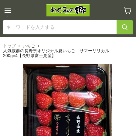
メ
カ
ニ
ー
ュ
ト
ー
を
見
る
トップ
いちご
人気抜群の長野県オリジナル夏いちご サマーリリカル
200g×4【長野県富士見産】