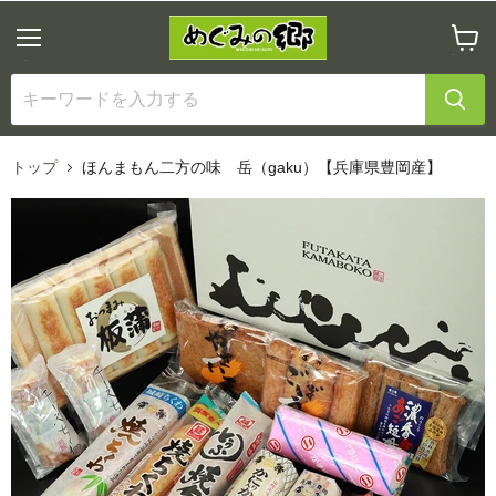
メ
カ
ニ
ー
ュ
ト
ー
を
見
る
トップ
ほんまもん二方の味 岳（gaku）【兵庫県豊岡産】