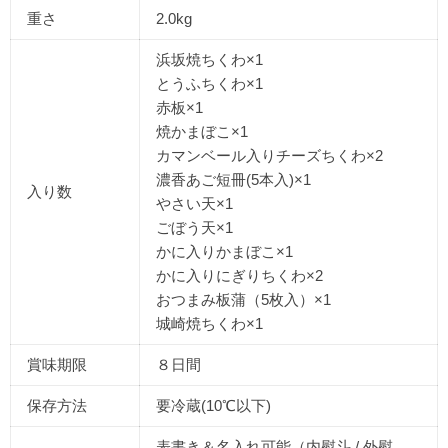
重さ
2.0kg
浜坂焼ちくわ×1
とうふちくわ×1
赤板×1
焼かまぼこ×1
カマンベール入りチーズちくわ×2
濃香あご短冊(5本入)×1
入り数
やさい天×1
ごぼう天×1
かに入りかまぼこ×1
かに入りにぎりちくわ×2
おつまみ板蒲（5枚入）×1
城崎焼ちくわ×1
賞味期限
８日間
保存方法
要冷蔵(10℃以下)
表書き＆名入れ可能（内熨斗 / 外熨