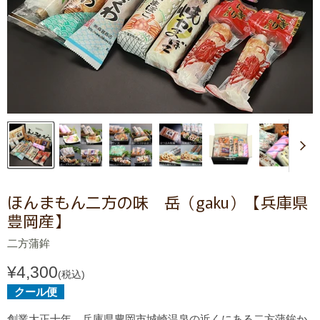
ほんまもん二方の味 岳（gaku）【兵庫県
豊岡産】
二方蒲鉾
¥4,300
(税込)
クール便
創業大正十年、兵庫県豊岡市城崎温泉の近くにある二方蒲鉾か