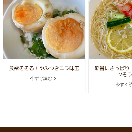
食欲そそる！やみつきニラ味玉
酷暑にさっぱり
ンそ
今すぐ読む
今すぐ