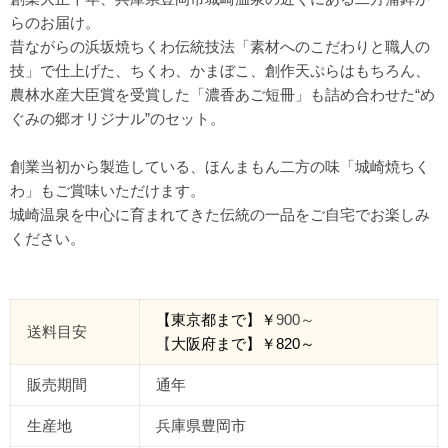
らのお届け。
昔ながらの浜坂焼ちくわ伝統技法「素材へのこだわりと職人の
技」で仕上げた、ちくわ、かまぼこ、創作天ぷらはもちろん、
農林水産大臣賞を受賞した「濃香あご短冊」も詰め合わせた“め
ぐみの郷オリジナル”のセット。
創業当初から製造している、ほんまもん二方の味「城崎焼ちく
わ」もご賞味いただけます。
城崎温泉を中心に育まれてきた伝統の一品をご自宅でお楽しみ
ください。
【東京都まで】￥
900
～
送料目安
【
大阪府まで】￥
820～
販売期間
通年
生産地
兵庫県豊岡市