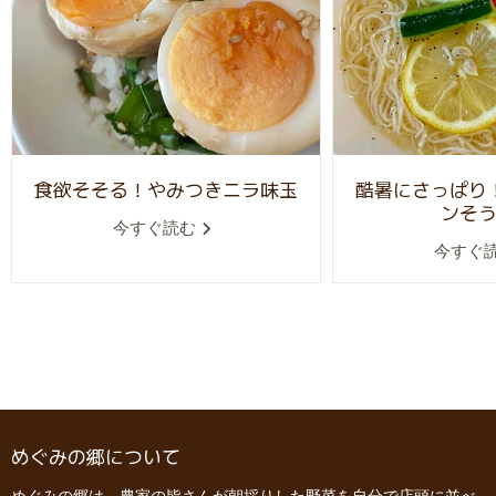
食欲そそる！やみつきニラ味玉
酷暑にさっぱり
ンそ
今すぐ読む
今すぐ
めぐみの郷について
めぐみの郷は、農家の皆さんが朝採りした野菜を自分で店頭に並べ