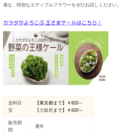
適な、特別なエディブルフラワーをぜひお試しください。
カラダがよろこぶ 王さまケールはこちら！
送料目
【東京都
まで
】￥
820
～
安
【大阪府
まで】￥
820
～
販売期
通年
間