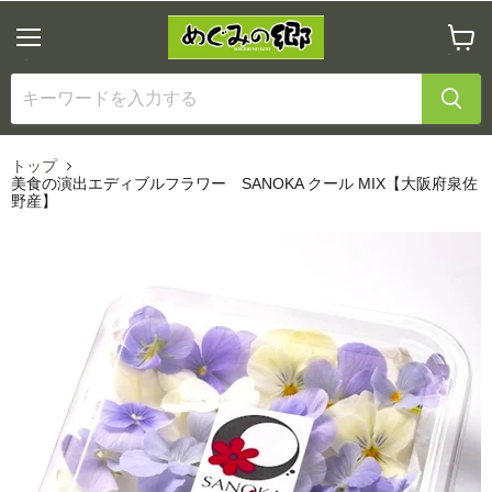
メ
カ
ニ
ー
ュ
ト
ー
を
見
る
トップ
美食の演出エディブルフラワー SANOKA クール MIX【大阪府泉佐
野産】