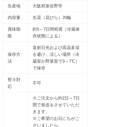
生産地
大
阪
府泉佐野市
内容量
生花（花びら）20輪
賞味期
約5～7日間程度（冷蔵保
限
存状態による）
直射日光および高温多湿
保存方
を避け、涼しい場所（冷
法
蔵室か野菜室で3～7℃）
で保存
熨斗対
不可
応
※ご注文から約2日～7日
間で発送をさせていただ
きます。
※ご希望のお日にちがご
ざいましたら、