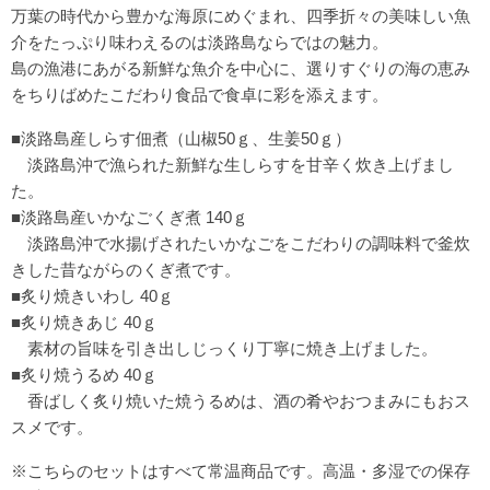
万葉の時代から豊かな海原にめぐまれ、四季折々の美味しい魚
介をたっぷり味わえるのは淡路島ならではの魅力。
島の漁港にあがる新鮮な魚介を中心に、選りすぐりの海の恵み
をちりばめたこだわり食品で食卓に彩を添えます。
■淡路島産しらす佃煮（山椒50ｇ、生姜50
ｇ
）
淡路島沖で漁られた新鮮な生しらすを甘辛く炊き上げまし
た。
■淡路島産いかなごくぎ煮 140
ｇ
淡路島沖で水揚げされたいかなごをこだわりの調味料で釜炊
きした昔ながらのくぎ煮です。
■炙り焼きいわし 40
ｇ
■炙り焼きあじ 40
ｇ
素材の旨味を引き出しじっくり丁寧に焼き上げました。
■炙り焼うるめ 40
ｇ
香ばしく炙り焼いた焼うるめは、酒の肴やおつまみにもおス
スメです。
※こちらのセットはすべて常温商品です。高温・多湿での保存