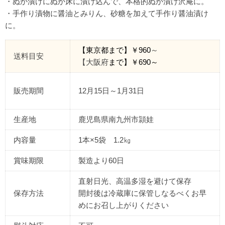
・ぬか漬けにぬか床に漬け込んで、本格的ぬか漬け沢庵に。
・手作り漬物に醤油とみりん、砂糖を加えて手作り醤油漬け
に。
【東京都
まで
】￥960
～
送料目安
【大阪府
まで】￥690
～
販売期間
12月15日～1月31日
生産地
鹿児島県南九州市頴娃
内容量
1本×5袋 1.2㎏
賞味期限
製造より60日
直射日光、高温多湿を避けて保存
保存方法
開封後は冷蔵庫に保管しなるべくお早
めにお召し上がりください