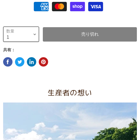
数量
売り切れ
共有：
生産者の想い