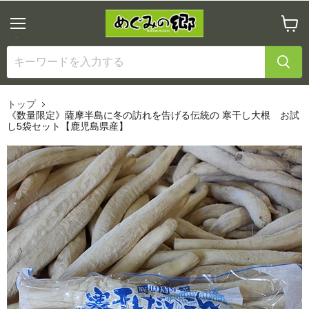
メ
カ
ニ
ー
ュ
ト
ー
を
見
る
トップ
《数量限定》薩摩半島に冬の訪れを告げる伝統の 寒干し大根 お試
し5袋セット【鹿児島県産】