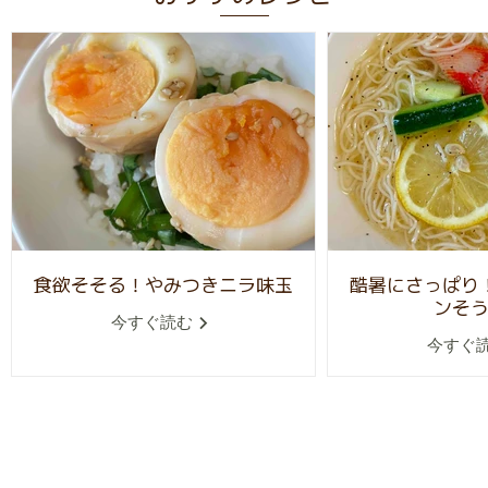
食欲そそる！やみつきニラ味玉
酷暑にさっぱり
ンそ
今すぐ読む
今すぐ