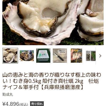
山の恵みと海の香りが織りなす極上の味わ
い！むき身0.5kg 殻付き真牡蠣 2kg 牡蛎
ナイフ＆軍手付【兵庫県播磨灘産】
勤成丸
¥4,896
売り切れ
(税込)