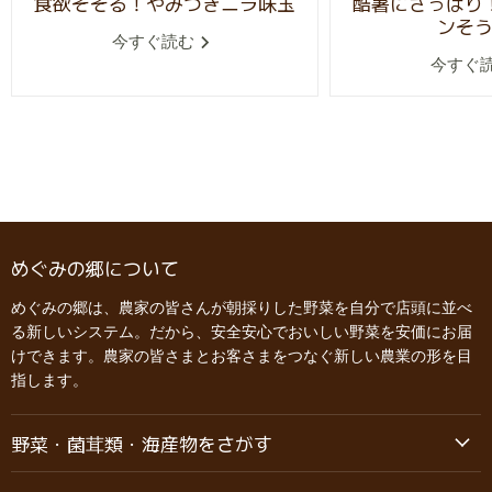
食欲そそる！やみつきニラ味玉
酷暑にさっぱり
ンそ
今すぐ読む
今すぐ
めぐみの郷について
めぐみの郷は、農家の皆さんが朝採りした野菜を自分で店頭に並べ
る新しいシステム。だから、安全安心でおいしい野菜を安価にお届
けできます。農家の皆さまとお客さまをつなぐ新しい農業の形を目
指します。
野菜・菌茸類・海産物をさがす