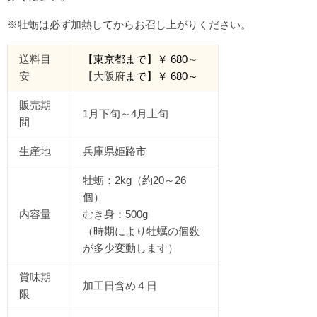
※牡蛎は必ず加熱してからお召し上がりください。
送料目
【東京都
まで
】￥
680
～
安
【大阪府
まで】￥
680
～
販売期
1月下旬～4月上旬
間
生産地
兵庫県姫路市
牡蛎：2kg（約20～26
個）
内容量
むき身：500g
（時期により牡蠣の個数
が多少変動します）
賞味期
加工日含め４日
限