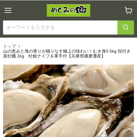
メ
カ
ニ
ー
ュ
ト
ー
を
見
る
トップ
山の恵みと海の香りが織りなす極上の味わい！むき身0.5kg 殻付き
真牡蠣 2kg 牡蛎ナイフ＆軍手付【兵庫県播磨灘産】