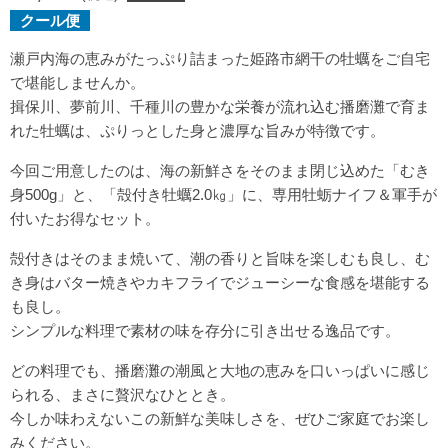
クール便
瀬戸内海の恵みがたっぷり詰まった姫路市網干の牡蠣をご自宅
で堪能しませんか。
揖保川、夢前川、千種川の豊かな栄養が流れ込む播磨灘で育ま
れた牡蠣は、ぷりっとした身と濃厚な旨みが特徴です。
今回ご用意したのは、海の新鮮さをそのまま閉じ込めた「むき
身500g」と、「殻付き牡蠣2.0㎏」に、専用牡蛎ナイフ＆軍手が
付いたお得なセット。
殻付きはそのまま焼いて、潮の香りと旨味を楽しむも良し、む
き身はバター焼きやカキフライでジューシーな食感を堪能する
も良し。
シンプルな料理で素材の味を存分に引き出せる逸品です。
どの料理でも、播磨灘の潮風と大地の恵みを口いっぱいに感じ
られる、まさに贅沢なひととき。
今しか味わえないこの新鮮な美味しさを、ぜひご家庭でお楽し
みください。