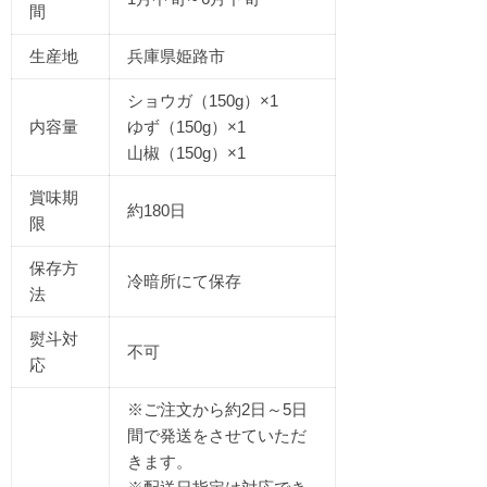
間
生産地
兵庫県姫路市
ショウガ（150g）×1
内容量
ゆず（150g）×1
山椒（150g）×1
賞味期
約180日
限
保存方
冷暗所にて保存
法
熨斗対
不可
応
※ご注文から約2日～5日
間で発送をさせていただ
きます。