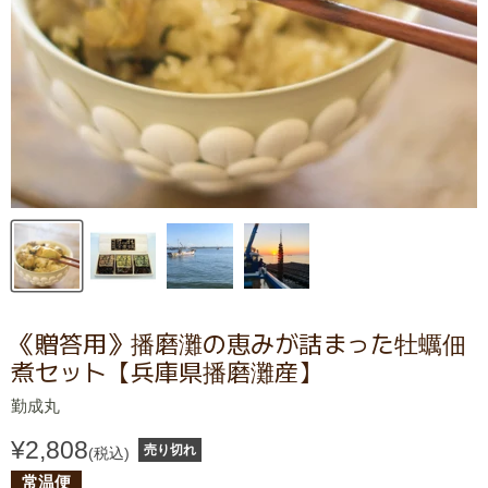
《贈答用》播磨灘の恵みが詰まった牡蠣佃
煮セット【兵庫県播磨灘産】
勤成丸
¥2,808
売り切れ
(税込)
常温便