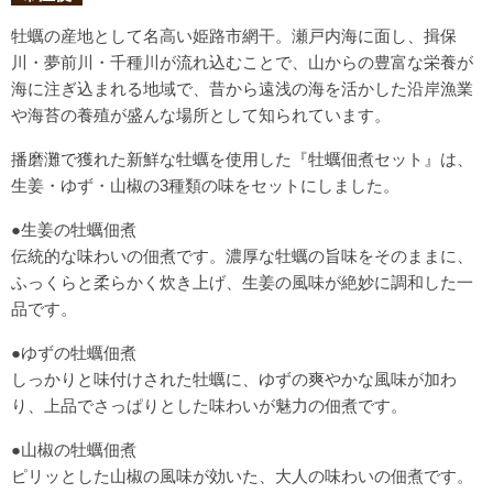
牡蠣の産地として名高い姫路市網干。瀬戸内海に面し、揖保
川・夢前川・千種川が流れ込むことで、山からの豊富な栄養が
海に注ぎ込まれる地域で、昔から遠浅の海を活かした沿岸漁業
や海苔の養殖が盛んな場所として知られています。
播磨灘で獲れた新鮮な牡蠣を使用した『牡蠣佃煮セット』は、
生姜・ゆず・山椒の3種類の味をセットにしました。
●生姜の牡蠣佃煮
伝統的な味わいの佃煮です。濃厚な牡蠣の旨味をそのままに、
ふっくらと柔らかく炊き上げ、生姜の風味が絶妙に調和した一
品です。
●ゆずの牡蠣佃煮
しっかりと味付けされた牡蠣に、ゆずの爽やかな風味が加わ
り、上品でさっぱりとした味わいが魅力の佃煮です。
●山椒の牡蠣佃煮
ピリッとした山椒の風味が効いた、大人の味わいの佃煮です。