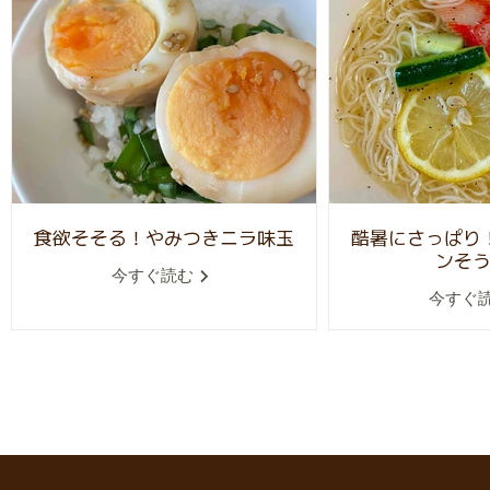
食欲そそる！やみつきニラ味玉
酷暑にさっぱり
ンそ
今すぐ読む
今すぐ