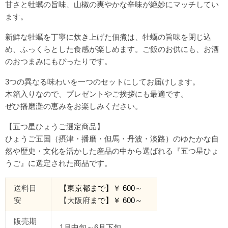
甘さと牡蠣の旨味、山椒の爽やかな辛味が絶妙にマッチしてい
ます。
新鮮な牡蠣を丁寧に炊き上げた佃煮は、牡蠣の旨味を閉じ込
め、ふっくらとした食感が楽しめます。ご飯のお供にも、お酒
のおつまみにもぴったりです。
3つの異なる味わいを一つのセットにしてお届けします。
木箱入りなので、プレゼントやご挨拶にも最適です。
ぜひ播磨灘の恵みをお楽しみください。
【五つ星ひょうご選定商品】
ひょうご五国（摂津・播磨・但馬・丹波・淡路）のゆたかな自
然や歴史・文化を活かした産品の中から選ばれる『五つ星ひょ
うご』に選定された商品です。
送料目
【東京都
まで
】￥
600
～
安
【大阪府
まで】￥
600
～
販売期
1月中旬～6月下旬