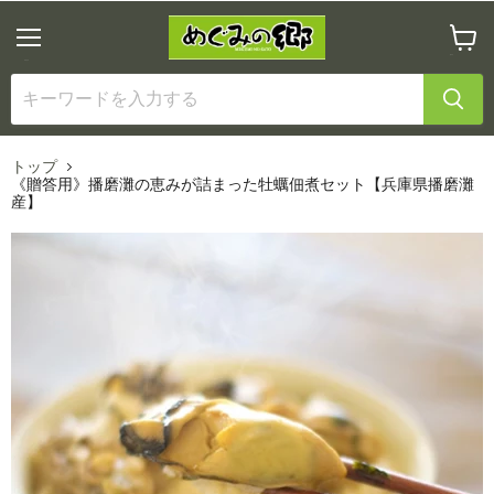
メ
カ
ニ
ー
ュ
ト
ー
を
見
る
トップ
《贈答用》播磨灘の恵みが詰まった牡蠣佃煮セット【兵庫県播磨灘
産】