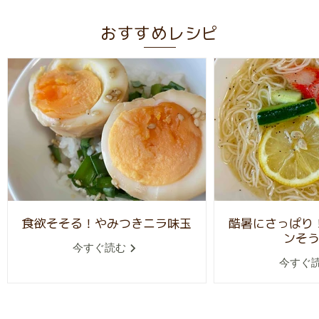
おすすめレシピ
食欲そそる！やみつきニラ味玉
酷暑にさっぱり
ンそ
今すぐ読む
今すぐ