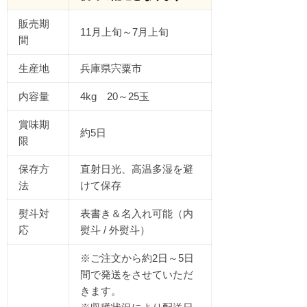
販売期
11月上旬～7月上旬
間
生産地
兵庫県宍粟市
内容量
4kg 20～25玉
賞味期
約5日
限
保存方
直射日光、高温多湿を避
法
けて保存
熨斗対
表書き＆名入れ可能（内
応
熨斗 / 外熨斗）
※ご注文から約2日～5日
間で発送をさせていただ
きます。