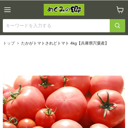
メ
カ
ニ
ー
ュ
ト
ー
を
見
る
トップ
たかがトマトされどトマト 4kg【兵庫県宍粟産】