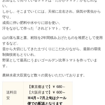
お店などで売っているトマトは「たかがトマト」かもしれな
い。
しかし、そこまでいくには、天候に左右され、病気や害虫から
守り、
成長に伴い肥料や水やりに頭を使い、
汗をながして作った「されどトマト」です。
山の落ち葉と藁、籾殻を2年間積み上げたものを堆肥として使用
するなど、
昔から大切にしてきた土づくりにこだわりながら、最新の環境
制御技術もとりいれ、
野菜として最高にうまいゴールデン比率トマトを作っていま
す。
農林水産大臣賞など数々の賞をいただいております。
【東京都
まで
】￥
680
～
送料目
【大阪府
まで】￥
600
～
安
※4月～7月上旬はクール
便での配送となります