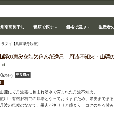
紀州南高梅干し
種類で探す
価格で選ぶ
生産者
シラヌイ【兵庫県丹波産】
山麓の恵みを詰め込んだ逸品 丹波不知火・山麓
und
00
売り切れ
(税込)
便
山麓にて丹波霧に包まれ湧水で育まれた丹波不知火。
使用・有機肥料での栽培となっておりますため、果皮までまる
丹波の気候のなかで、果肉がキリリと締まり、コクのある甘み