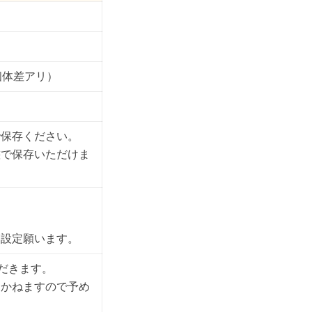
は個体差アリ）
で保存ください。
態で保存いただけま
）
に設定願います。
ただきます。
きかねますので予め