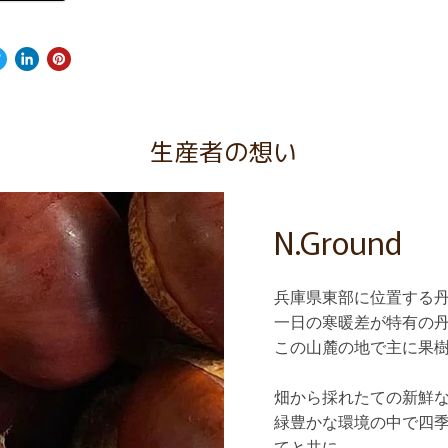
生産者の想い
N.Ground
兵庫県東部に位置する
一日の寒暖差が特有の
この山麓の地で主に果
畑から採れたての新鮮
緑豊かな環境の中で四
てと共に。