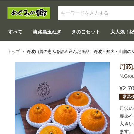
すべて
淡路島玉ねぎ
きのこセット
大人気！
トップ
丹波山麓の恵みを詰め込んだ逸品 丹波不知火・山麓の
丹波
N.Gro
¥2,7
常温
丹波の
農薬不
大きい
ます。