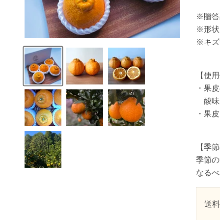
※贈答
※形状
※キズ
【使用
・果皮
酸味
・果皮
【季節
季節の
なるべ
送料