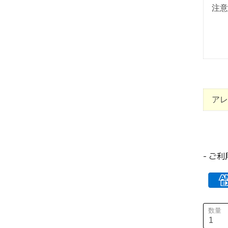
注意
アレ
- ご
数量