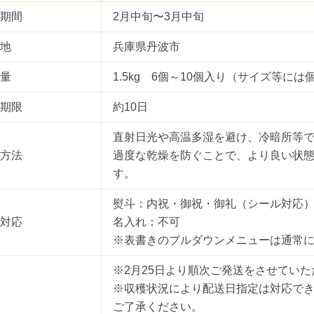
期間
2月中旬〜3月中旬
地
兵庫県丹波市
量
1.5kg 6個～10個入り（サイズ等に
期限
約10日
直射日光や高温多湿を避け、冷暗所等
方法
過度な乾燥を防ぐことで、より良い状
す。
熨斗：内祝・御祝・御礼（シール対応
対応
名入れ：不可
※表書きのプルダウンメニューは通常
※2月25日より順次ご発送をさせてい
※収穫状況により配送日指定は対応で
ご了承ください。