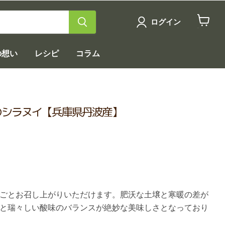
ログイン
カ
ー
ト
の想い
レシピ
コラム
を
見
る
のシラヌイ【兵庫県丹波産】
ごとお召し上がりいただけます。肥沃な土壌と寒暖の差が
と瑞々しい酸味のバランスが絶妙な美味しさとなっており