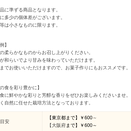
品に準ずる商品となります。
に多少の個体差がございます。
等は小さなものに限ります。
例】
の柔らかなものからお召し上がりください。
が和らいでより甘みを味わっていただけます。
までお使いいただけますので、お菓子作りにもおススメです。
の食を彩り豊かに】
食に鮮やかな彩りと芳醇な香りをぜひお楽しみくださいませ。
く自然に任せた栽培方法となっております。
【東京都
まで
】￥
600
～
目安
【大阪府
まで】￥
600
～