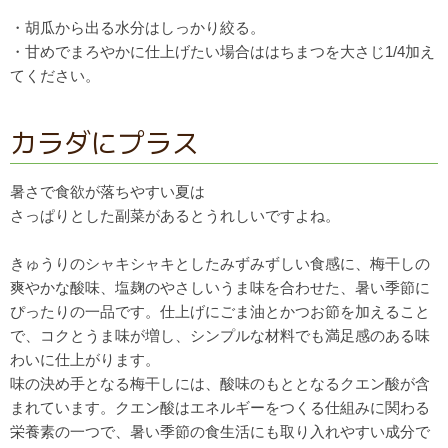
・胡瓜から出る水分はしっかり絞る。
・甘めでまろやかに仕上げたい場合ははちまつを大さじ1/
4加え
てください。
カラダにプラス
暑さで食欲が落ちやすい夏は
さっぱりとした副菜があるとうれしいですよね。
きゅうりのシャキシャキとしたみずみずしい食感に、
梅干しの
爽やかな酸味、塩麹のやさしいうま味を合わせた、
暑い季節に
ぴったりの一品です。
仕上げにごま油とかつお節を加えること
で、コクとうま味が増し、
シンプルな材料でも満足感のある味
わいに仕上がります。
味の決め手となる梅干しには、
酸味のもととなるクエン酸が含
まれています。
クエン酸はエネルギーをつくる仕組みに関わる
栄養素の一つで、
暑い季節の食生活にも取り入れやすい成分で