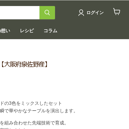
ログイン
カ
ー
ト
の想い
レシピ
コラム
を
見
る
IX【大阪府泉佐野産】
ドの3色をミックスしたセット
瞬で華やかなテーブルを演出します。
を組み合わせた先端技術で育成。