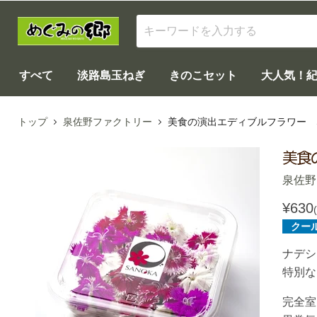
すべて
淡路島玉ねぎ
きのこセット
大人気！
トップ
泉佐野ファクトリー
美食の演出エディブルフラワー SA
美食
泉佐野
¥630
クー
ナデシ
特別な
完全室