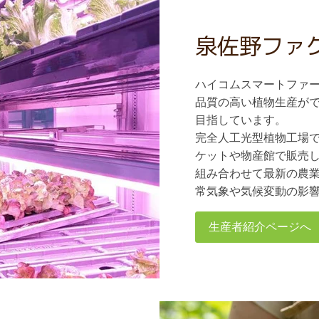
泉佐野ファ
ハイコムスマートファ
品質の高い植物生産が
目指しています。
完全人工光型植物工場
ケットや物産館で販売
組み合わせて最新の農
常気象や気候変動の影
生産者紹介ページへ