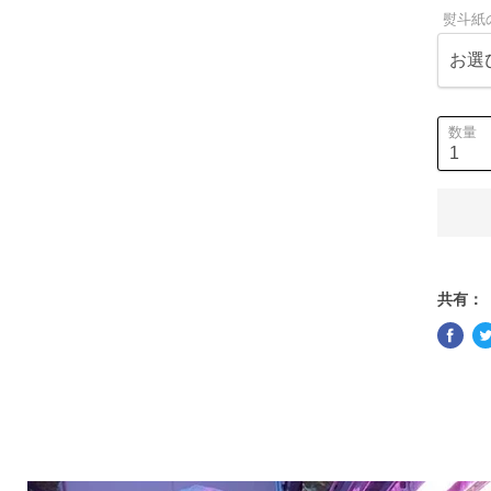
熨斗紙
数量
共有：