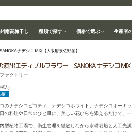
紀州南高梅干し
種類で探す
価格で選ぶ
生産者
NOKA ナデシコ MIX【大阪府泉佐野産】
の演出エディブルフラワー SANOKA ナデシコ M
ファクトリー
(税込)
ル便
コのナデシコピコティ、ナデシコホワイト、ナデシコオーキッ
日の料理や日常のひと皿に、美しい花びらを添えるだけで、一
内型植物工場で、衛生管理を徹底しながら水耕栽培と人工光源