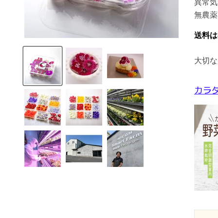
異常気
無農薬
送料は
大切な
カラ