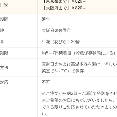
【東京都
まで
】￥
820
～
目安
【大阪府
まで】￥
820
～
期間
通年
地
大
阪
府泉佐野市
量
生花（花びら）20輪
期限
約5～7日間程度（冷蔵保存状態による
直射日光および高温多湿を避け、涼しい
方法
菜室で3～7℃）で保存
対応
不可
※ご注文から約2日～7日間で発送をさ
※ご希望のお日にちがございましたら、
できる限りご対応させていただきますの
い。