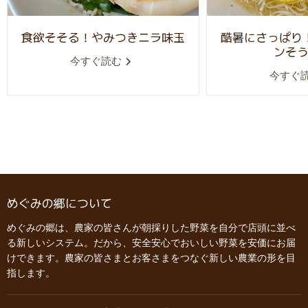
食欲そそる！やみつきニラ味玉
酷暑にさっぱり
ンそ
今すぐ読む
今すぐ
めぐみの郷について
めぐみの郷は、農家の皆さんが朝採りした野菜を自分で店頭に並べ
る新しいシステム。だから、安全安心でおいしい野菜を安価にお届
けできます。農家の皆さまとお客さまをつなぐ新しい農業の形を目
指します。