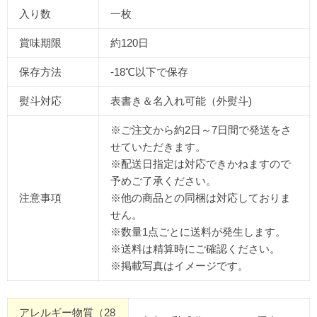
入り数
一枚
賞味期限
約120日
保存方法
-18℃以下で保存
熨斗対応
表書き＆名入れ可能（外熨斗)
※ご注文から
約2日～7日間
で発送をさ
せていただきます。
※配送日指定は対応できかねますので
予めご了承ください。
注意事項
※他の商品との同梱は対応しておりま
せん。
※数量1点ごとに送料が発生します。
※送料は精算時にご確認ください。
※掲載写真はイメージです。
アレルギー物質（28