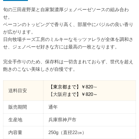
旬の三田産野菜と自家製濃厚ジェノベーゼソースの組み合わ
せ。
ベーコンのトッピングで香り高く、部屋中にバジルの良い香り
が広がります。
日向牧場チーズ工房のミルキーなモッツァレラが全体を調和さ
せ、ジェノベーゼ好きな方には最高の一枚となります。
完全手作りのため、保存料は一切含まれておらず、世代を超え
飽きのこない美味しさが自慢です。
【東京都
まで
】￥
820
～
送料目安
【大阪府
まで】￥820
～
販売期間
通年
生産地
兵庫県神戸市
内容量
250g（直径22㎝）