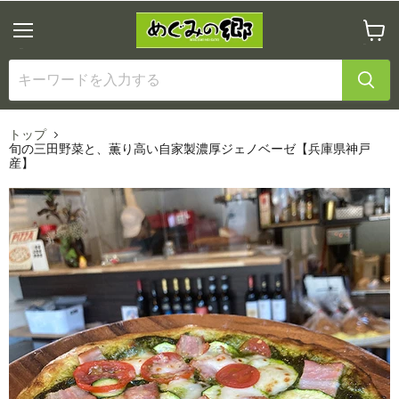
メ
カ
ニ
ー
ュ
ト
ー
を
見
る
トップ
旬の三田野菜と、薫り高い自家製濃厚ジェノベーゼ【兵庫県神戸
産】