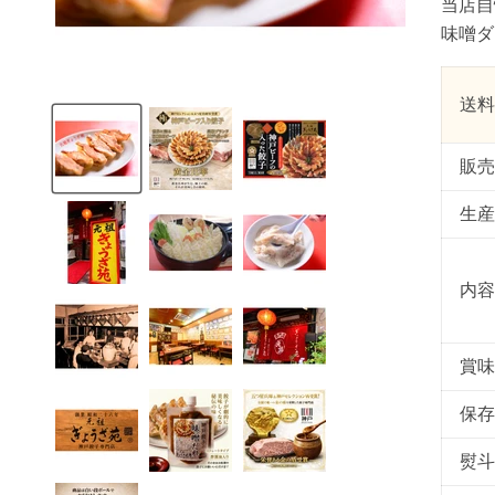
当店自
味噌ダ
送料
販売
生産
内容
賞味
保存
熨斗