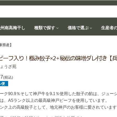
紀州南高梅干し
種類で探す
価格で選ぶ
生産者
庫県産】
ビーフ入り！極み餃子×2 + 秘伝の味噌ダレ付き【
ょうざ苑
57
(税込)
ル便
ーク90.9％そして神戸牛を9.1％使用した餃子の餡は、ジュ
は、A5ランク以上の最高級神戸ビーフを使用しています。
ンク上の高級餃子として、地元神戸のお客様に愛されています