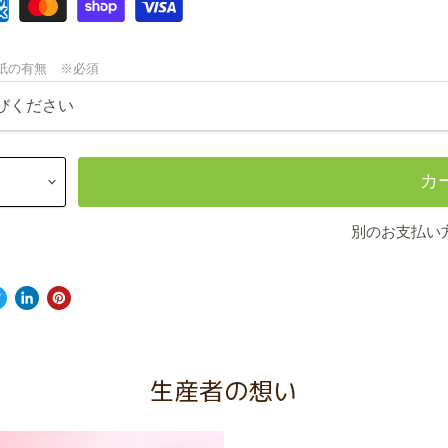
紙の有無 ※必須
カ
別のお支払い
生産者の想い