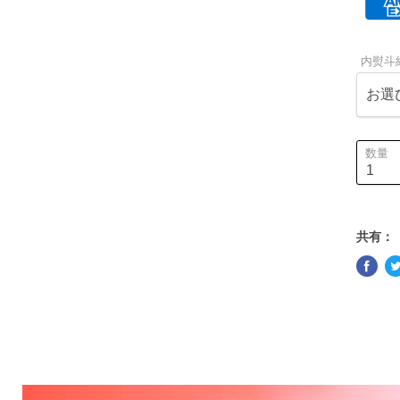
内熨斗
数量
共有：