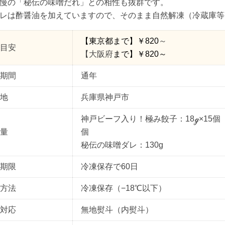
慢の「秘伝の味噌だれ」との相性も抜群です。
レは酢醤油を加えていますので、そのまま自然解凍（冷蔵庫等
【東京都
まで
】￥
820
～
目安
【大阪府
まで】￥
820
～
期間
通年
地
兵庫県神戸市
神戸ビーフ入り！極み餃子：18ℊ×15個
量
個
秘伝の味噌ダレ：130g
期限
冷凍保存で60日
方法
冷凍保存（−18℃以下）
対応
無地熨斗（内熨斗）