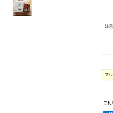
注意
アレ
- ご