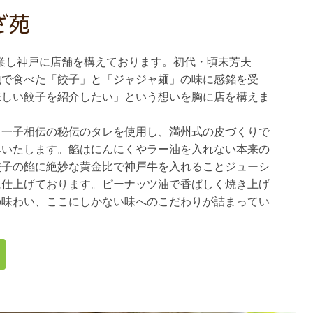
ざ苑
に創業し神戸に店舗を構えております。初代・頃末芳夫
地で食べた「餃子」と「ジャジャ麺」の味に感銘を受
味しい餃子を紹介したい」という想いを胸に店を構えま
て一子相伝の秘伝のタレを使用し、満州式の皮づくりで
みいたします。餡はにんにくやラー油を入れない本来の
餃子の餡に絶妙な黄金比で神戸牛を入れることジューシ
に仕上げております。ピーナッツ油で香ばしく焼き上げ
の味わい、ここにしかない味へのこだわりが詰まってい