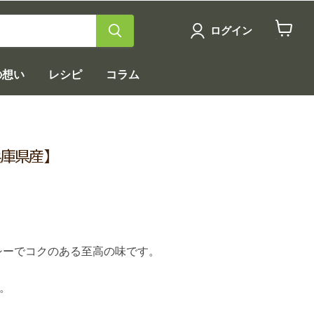
ログイン
カ
ー
ト
の想い
レシピ
コラム
を
見
る
兵庫県産】
ーシーでコクのある至高の味です。
。