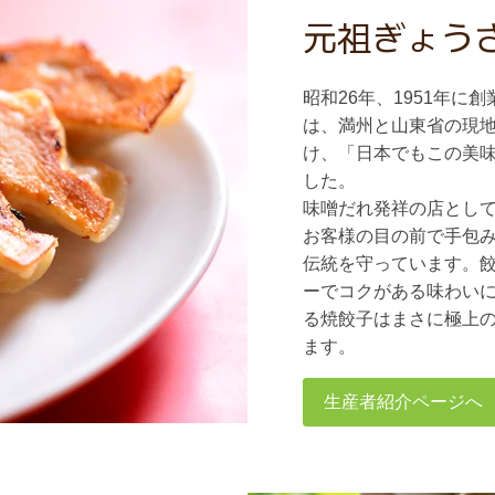
元祖ぎょう
昭和26年、1951年
は、満州と山東省の現
け、「日本でもこの美
した。
味噌だれ発祥の店とし
お客様の目の前で手包
伝統を守っています。
ーでコクがある味わい
る焼餃子はまさに極上
ます。
生産者紹介ページへ