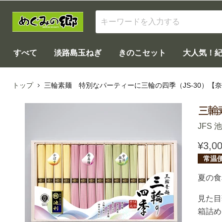
すべて
淡路島玉ねぎ
きのこセット
大人気！
トップ
三輪素麺 特別なパーティーに三輪の四季（JS-30）【
三輪
JFS 
¥3,0
常温
夏の食
見た目
箱詰め