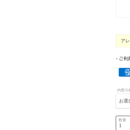
アレ
- ご
内熨斗
数量