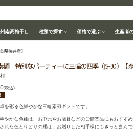
紀州南高梅干し
種類で探す
価格で選ぶ
生産者
奈良県桜井産】
素麺 特別なパーティーに三輪の四季（JS-30）【
池利
00
(税込)
便
卓を彩る色鮮やかな三輪素麺ギフトです。
華やかな色麺は、お中元やお歳暮などのご贈答品にもおすすめ
された色とりどりの麺は、お贈りした相手様にもきっと喜んで