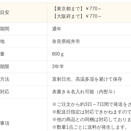
【東京都まで】￥770～
目安
【大阪府まで】￥770～
期間
通年
地
奈良県桜井市
量
800ｇ
期限
3年半
方法
直射日光、高温多湿を避けて保存
対応
表書き＆名入れ可能（内熨斗）
※ご注文から約3日～7日間で発送を
※配送日指定は対応できかねますの
※他の商品との同梱は対応しており
事項
※数量1点ごとに送料が発生します。