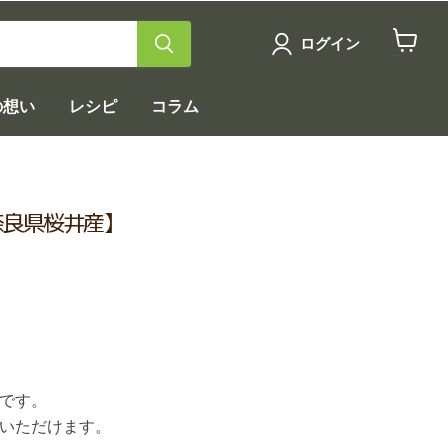
ログイン
カ
ー
ト
の想い
レシピ
コラム
を
見
る
奈良県桜井産】
です。
いただけます。