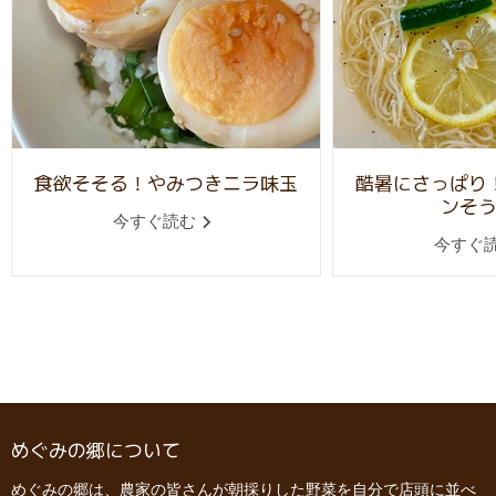
食欲そそる！やみつきニラ味玉
酷暑にさっぱり
ンそ
今すぐ読む
今すぐ
めぐみの郷について
めぐみの郷は、農家の皆さんが朝採りした野菜を自分で店頭に並べ