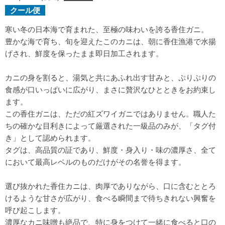
クール便
寒い冬の日本海で育まれた、至極の味わいを誇る香住ガニ。
豊かな海で育ち、旬を迎えたこのカニは、朝に香住漁港で水揚
げされ、鮮度を保ったまま即日加工されます。
カニの身を割ると、湯気と共にあふれ出す甘みと、ぷりぷりの
食感が口いっぱいに広がり、まさに贅沢なひとときをお約束し
ます。
この香住ガニは、ただの紅ズワイガニではありません。職人た
ちの確かな目利きによって厳選された一級品のみが、「タグ付
き」として認められます。
タグは、高品質の証であり、鮮度・身入り・味の濃厚さ、全て
において最高レベルのものだけがその名誉を得ます。
選び抜かれた香住カニは、肉厚でありながら、口に含むととろ
けるような甘さが広がり、食べる瞬間まで待ちきれない興奮を
呼び起こします。
濃厚なカニ味噌も絶品で、特に身をつけて一緒に食べると口の