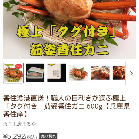
香住漁港直送！職人の目利きが選ぶ極上
「タグ付き」茹姿香住ガニ 600g【兵庫県
香住産】
カニ工房まるや
¥5,292
売り切れ
(税込)