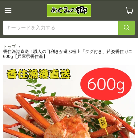
メ
カ
ニ
ー
ュ
ト
ー
を
見
る
トップ
香住漁港直送！職人の目利きが選ぶ極上「タグ付き」茹姿香住ガニ
600g【兵庫県香住産】