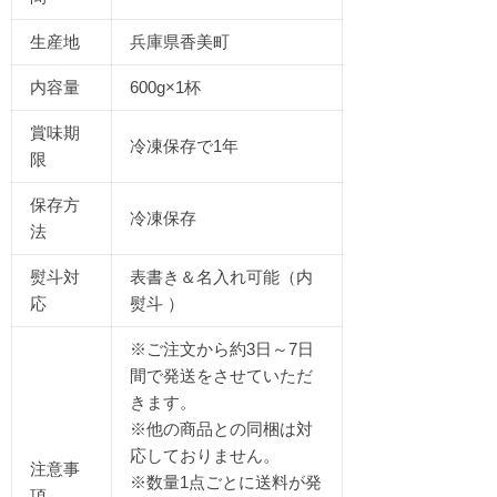
生産地
兵庫県香美町
内容量
600g×1杯
賞味期
冷凍保存で1年
限
保存方
冷凍保存
法
熨斗対
表書き＆名入れ可能（内
応
熨斗 ）
※ご注文から約3日～7日
間で発送をさせていただ
きます。
※他の商品との同梱は対
応しておりません。
注意事
※数量1点ごとに送料が発
項