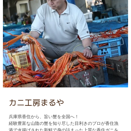
カニ工房まるや
兵庫県香住から、旨い蟹を全国へ！
経験豊富な山陰の蟹を知り尽した目利きのプロが香住漁
港で水揚げされた新鮮で身の詰まった上質な香住ガニを