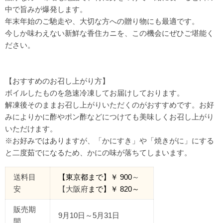
中で旨みが爆発します。
年末年始のご馳走や、大切な方への贈り物にも最適です。
今しか味わえない新鮮な香住カニを、この機会にぜひご堪能く
ださい。
【おすすめのお召し上がり方】
ボイルしたものを急速冷凍してお届けしております。
解凍後そのままお召し上がりいただくのがおすすめです。お好
みによりかに酢やポン酢などにつけても美味しくお召し上がり
いただけます。
※お好みではありますが、「かにすき」や「焼きがに」にする
と二度茹でになるため、かにの味が落ちてしまいます。
送料目
【東京都
まで
】￥
90
0
～
安
【大阪府
まで】￥
820
～
販売期
9月10日～5月31日
間