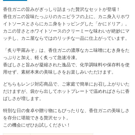
香住ガニの旨みがぎっしり詰まった贅沢なセットが登場！
香住ガニの旨味たっぷりのカニピラフの上に、カニ身入りホワ
イトソースとさらにカニ身をトッピングした「かにドリア」。
カニの甘さとホワイトソースのクリーミーな味わいが絶妙にマ
ッチし、カニ屋ならではのリッチな一品に仕上がっています。
「炙り甲羅みそ」は、香住ガニの濃厚なカニ味噌にむき身をた
っぷりと加え、軽く炙って急速冷凍。
香ばしさと旨みが凝縮された逸品で、化学調味料や保存料を使
用せず、素材本来の美味しさをお楽しみいただけます。
どちらもレンジ対応商品で、ご家庭で簡単にお召し上がりいた
だけますが、袋から出してホットプレートで温めればさらに香
ばしさが増します。
特別な日の食卓や贈り物にもぴったりな、香住ガニの美味しさ
を存分に堪能できる贅沢セット。
この機会にぜひお試しください！