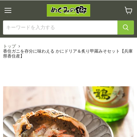
メ
カ
ニ
ー
ュ
ト
ー
を
見
る
トップ
香住ガニを存分に味わえる かにドリア＆炙り甲羅みそセット【兵庫
県香住産】