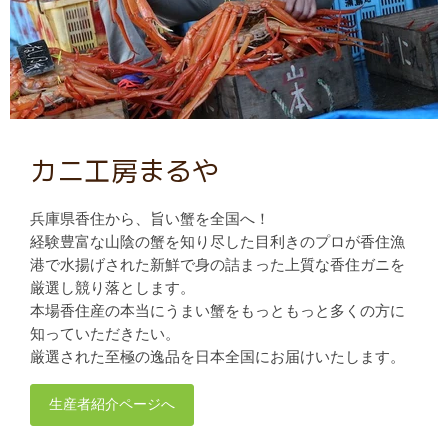
カニ工房まるや
兵庫県香住から、旨い蟹を全国へ！
経験豊富な山陰の蟹を知り尽した目利きのプロが香住漁
港で水揚げされた新鮮で身の詰まった上質な香住ガニを
厳選し競り落とします。
本場香住産の本当にうまい蟹をもっともっと多くの方に
知っていただきたい。
厳選された至極の逸品を日本全国にお届けいたします。
生産者紹介ページへ