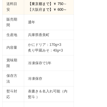
送料目
【東京都
まで
】￥
750
～
安
【大阪府
まで】￥
600
～
販売期
通年
間
生産地
兵庫県香美町
かにドリア：170g×3
内容量
炙り甲羅みそ：40g×3
賞味期
冷凍保存で1年
限
保存方
冷凍保存
法
熨斗対
表書き＆名入れ可能（内
応
熨斗 ）