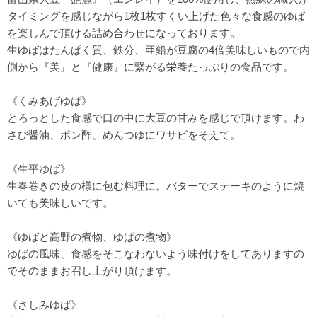
タイミングを感じながら1枚1枚すくい上げた色々な食感のゆば
を楽しんで頂ける詰め合わせになっております。
生ゆばはたんぱく質、鉄分、亜鉛が豆腐の4倍美味しいもので内
側から『美』と『健康』に繋がる栄養たっぷりの食品です。
《くみあげゆば》
とろっとした食感で口の中に大豆の甘みを感じで頂けます。わ
さび醤油、ポン酢、めんつゆにワサビをそえて。
《生平ゆば》
生春巻きの皮の様に包む料理に。バターでステーキのように焼
いても美味しいです。
《ゆばと高野の煮物、ゆばの煮物》
ゆばの風味、食感をそこなわないよう味付けをしてありますの
でそのままお召し上がり頂けます。
《さしみゆば》