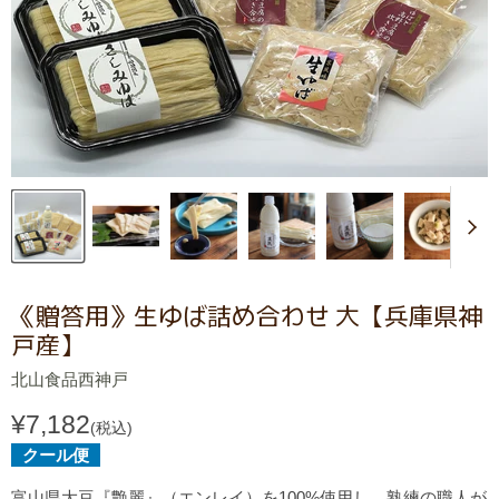
《贈答用》生ゆば詰め合わせ 大【兵庫県神
戸産】
北山食品西神戸
¥7,182
(税込)
クール便
富山県大豆『艶麗』（エンレイ）を100%使用し、熟練の職人が