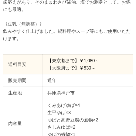
歯応えがあり、そのままわさび醤油、塩でお刺身として。お鍋
にも最適。
《豆乳（無調整）》
飲みやすく仕上げました。鍋料理やスープ等にもご使用いただ
けます。
【東京都
まで
】￥
1,080
～
送料目安
【大阪府
まで】￥
930
～
販売期間
通年
生産地
兵庫県神戸市
くみあげゆば×4
生平ゆば×3
ゆばと高野豆腐の煮物×2
内容量
さしみゆば×2
ゆばの煮物×1