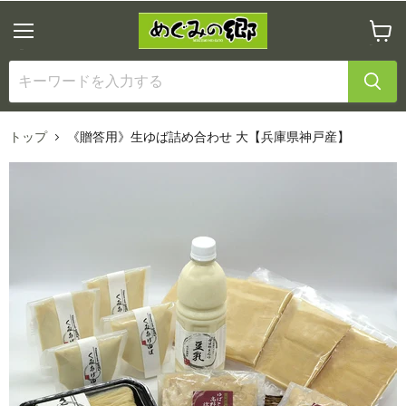
メ
カ
ニ
ー
ュ
ト
ー
を
見
る
トップ
《贈答用》生ゆば詰め合わせ 大【兵庫県神戸産】