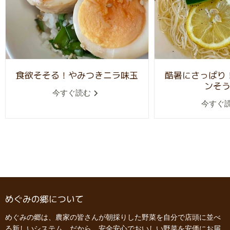
食欲そそる！やみつきニラ味玉
酷暑にさっぱり
ンそ
今すぐ読む
今すぐ
めぐみの郷について
めぐみの郷は、農家の皆さんが朝採りした野菜を自分で店頭に並べ
る新しいシステム。だから、安全安心でおいしい野菜を安価にお届