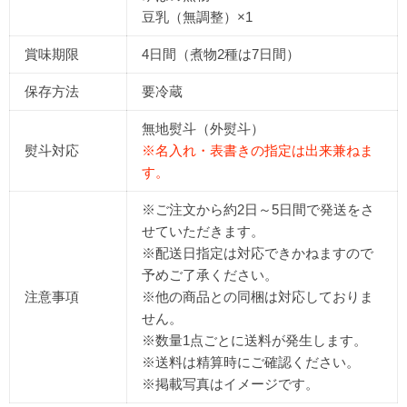
豆乳（無調整）×1
賞味期限
4日間（煮物2種は7日間）
保存方法
要冷蔵
無地熨斗
（外熨斗）
熨斗対応
※名入れ・表書きの指定は出来兼ねま
す。
※ご注文から
約2日～5日間
で発送をさ
せていただきます。
※配送日指定は対応できかねますので
予めご了承ください。
注意事項
※他の商品との同梱は対応しておりま
せん。
※数量1点ごとに送料が発生します。
※送料は精算時にご確認ください。
※掲載写真はイメージです。