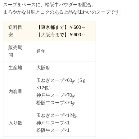
スープをベースに、松阪牛パウダーを配合。
まろやかな甘味とコクのある上品な味わいのスープです。
送料目
【東京都
まで
】￥
600
～
安
【大阪府
まで】￥
600
～
販売期
通年
間
生産地
大阪府
玉ねぎスープ×60ℊ（5ｇ
×12包）
内容量
神戸牛スープ×70ℊ
松阪牛スープ×70ℊ
玉ねぎスープ×12包
入り数
神戸牛スープ×1
松阪牛スープ×1