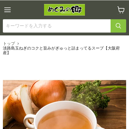
メ
カ
ニ
ー
ュ
ト
ー
を
見
る
トップ
淡路島玉ねぎのコクと旨みがぎゅっと詰まってるスープ【大阪府
産】