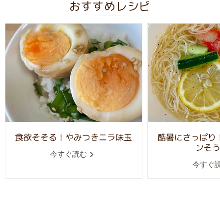
おすすめレシピ
食欲そそる！やみつきニラ味玉
酷暑にさっぱり
ンそ
今すぐ読む
今すぐ