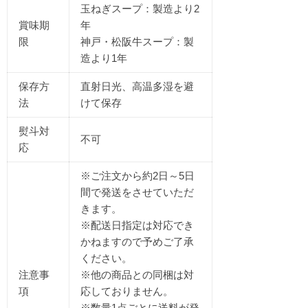
玉ねぎスープ：製造より2
賞味期
年
限
神戸・松阪牛スープ：製
造より1年
保存方
直射日光、高温多湿を避
法
けて保存
熨斗対
不可
応
※ご注文から約2日～5日
間で発送をさせていただ
きます。
※配送日指定は対応でき
かねますので予めご了承
ください。
注意事
※他の商品との同梱は対
項
応しておりません。
※数量1点ごとに送料が発